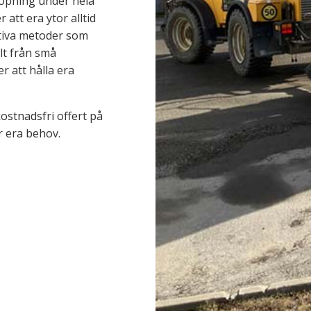
sopning under hela
att era ytor alltid
ktiva metoder som
lt från små
r att hålla era
ostnadsfri offert på
 era behov.