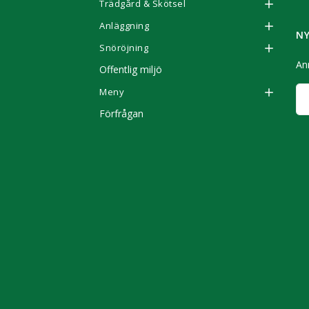
Trädgård & Skötsel
Anläggning
N
Snöröjning
Anm
Offentlig miljö
Meny
Förfrågan