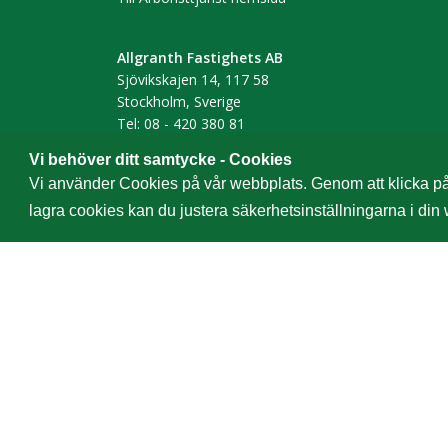
Allgranth Fastighets AB
Sjövikskajen 14, 117 58
Stockholm, Sverige
Tel: 08 - 420 380 81
Till Allgranth hemsida
Vi behöver ditt samtycke - Cookies
Vi använder Cookies på vår webbplats. Genom att klicka på ”
lagra cookies kan du justera säkerhetsinställningarna i din 
© Svensk Utemiljö AB | O
Svensk Utemiljö AB är
PHM-pa