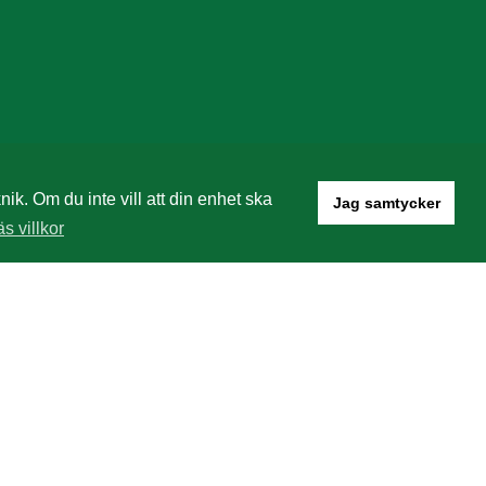
k. Om du inte vill att din enhet ska
Jag samtycker
äs villkor
Visselblås till PHM Group
 ta hand om deras omgivning.