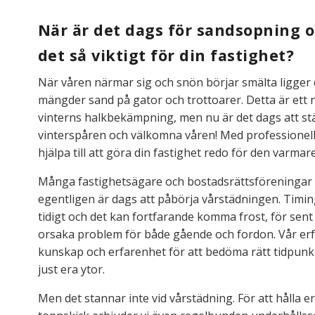
När är det dags för sandsopning o
det så viktigt för din fastighet?
När våren närmar sig och snön börjar smälta ligger 
mängder sand på gator och trottoarer. Detta är ett n
vinterns halkbekämpning, men nu är det dags att s
vinterspåren och välkomna våren! Med professionel
hjälpa till att göra din fastighet redo för den varmare
Många fastighetsägare och bostadsrättsföreningar f
egentligen är dags att påbörja vårstädningen. Timin
tidigt och det kan fortfarande komma frost, för sen
orsaka problem för både gående och fordon. Vår er
kunskap och erfarenhet för att bedöma rätt tidpunk
just era ytor.
Men det stannar inte vid vårstädning. För att hålla er