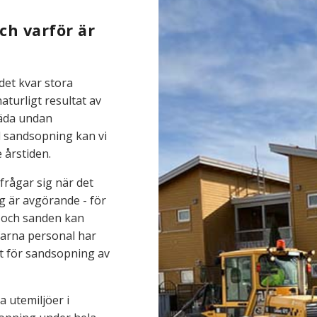
ch varför är
det kvar stora
aturligt resultat av
täda undan
l sandsopning kan vi
 årstiden.
rågar sig när det
g är avgörande - för
t och sanden kan
farna personal har
t för sandsopning av
a utemiljöer i