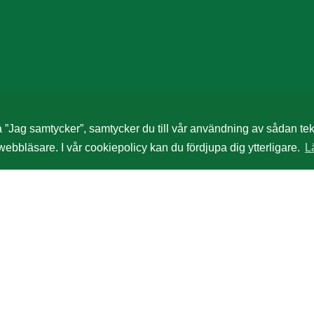
Jag samtycker”, samtycker du till vår användning av sådan tekni
webbläsare. I vår cookiepolicy kan du fördjupa dig ytterligare.
L
rg.nr 556994-8937 | Tel: 08-121 40 380 |
Integritetspolicy & Cookiespolicy |
rtner - en del av PHM Group Sverige.
Vi bryr oss om människor genom att