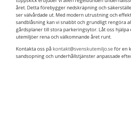
toppskick erbjuder vi även regelbunden underhålls
året. Detta förebygger nedskräpning och säkerställer 
ser välvårdade ut. Med modern utrustning och effe
sandblåsning kan vi snabbt och grundligt rengöra al
gårdsplaner till stora parkeringsytor. Låt oss hjälpa e
utemiljöer rena och välkomnande året runt.
Kontakta oss på
kontakt@svenskutemiljo.se
för en k
sandsopning och underhållstjänster anpassade efter