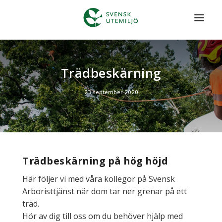
HEM
Trädbeskärning
TRÄDGÅRD & SKÖTSEL
ANLÄGGNING
23 september 2020
SNÖRÖJNING
OFFENTLIG MILJÖ
MENY
Trädbeskärning på hög höjd
Här följer vi med våra kollegor på Svensk
FÖRFRÅGAN
Arboristtjänst när dom tar ner grenar på ett
träd.
Hör av dig till oss om du behöver hjälp med