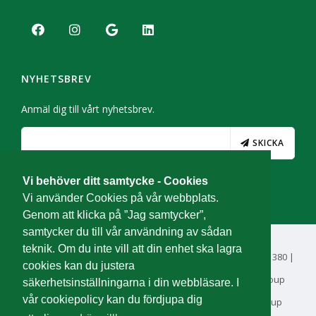
NYHETSBREV
Anmäl dig till vårt nyhetsbrev.
SKICKA
Vi behöver ditt samtycke - Cookies
Vi använder Cookies på vår webbplats.
Genom att klicka på ”Jag samtycker”,
samtycker du till vår användning av sådan
teknik. Om du inte vill att din enhet ska lagra
© Svensk Utemiljö AB | Org.nr 556994-8937 | Tel: 08-121 40 380 |
cookies kan du justera
Integritetspolicy & Cookiespolicy |
Visselblås till PHM Group
säkerhetsinställningarna i din webbläsare. I
vår cookiepolicy kan du fördjupa dig
Svensk Utemiljö AB är
PHM-partner - en del av PHM Group