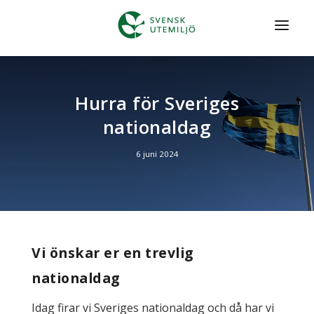
HEM
Hurra för Sveriges
TRÄDGÅRD & SKÖTSEL
nationaldag
ANLÄGGNING
6 juni 2024
SNÖRÖJNING
OFFENTLIG MILJÖ
MENY
Vi önskar er en trevlig
FÖRFRÅGAN
nationaldag
Idag firar vi Sveriges nationaldag och då har vi