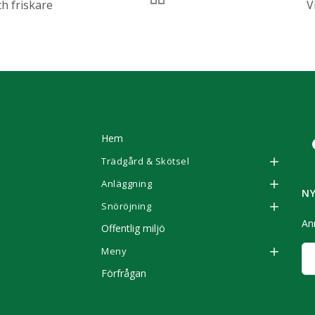
h friskare
V
Hem
Trädgård & Skötsel
Anläggning
N
Snöröjning
Anm
Offentlig miljö
Meny
Förfrågan