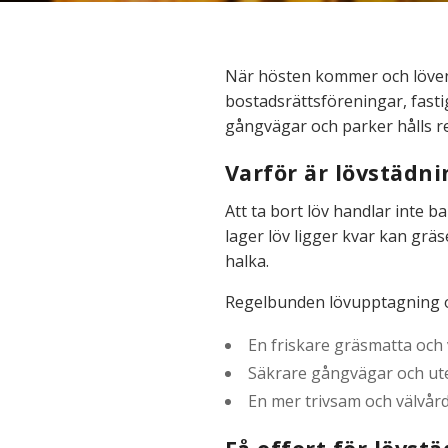
När hösten kommer och löven b
bostadsrättsföreningar, fasti
gångvägar och parker hålls r
Varför är lövstädni
Att ta bort löv handlar inte b
lager löv ligger kvar kan grä
halka.
Regelbunden lövupptagning och
En friskare gräsmatta och 
Säkrare gångvägar och ut
En mer trivsam och välvård