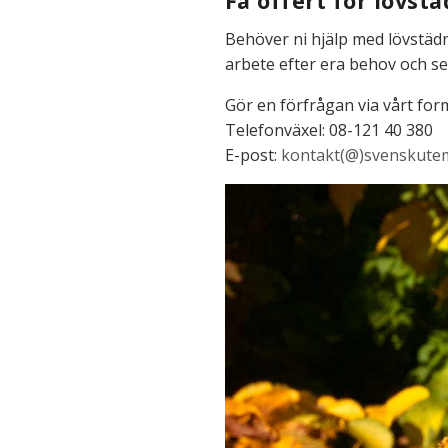
Få offert för lövst
Behöver ni hjälp med lövstädn
arbete efter era behov och ser
Gör en förfrågan via vårt for
Telefonväxel: 08-121 40 380
E-post:
kontakt(@)svenskutem