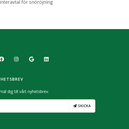
interavtal för snöröjning
YHETSBREV
äl dig till vårt nyhetsbrev.
SKICKA