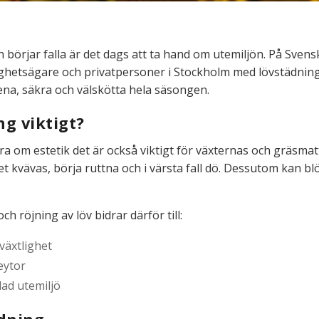
örjar falla är det dags att ta hand om utemiljön. På Svensk
ghetsägare och privatpersoner i Stockholm med lövstädning,
ena, säkra och välskötta hela säsongen.
ng viktigt?
ara om estetik det är också viktigt för växternas och gräsmat
set kvävas, börja ruttna och i värsta fall dö. Dessutom kan b
 röjning av löv bidrar därför till:
växtlighet
eytor
ad utemiljö