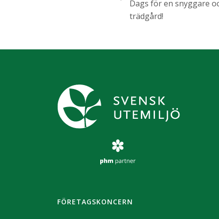
Dags för en snyggare oc
trädgård!
FÖRETAGSKONCERN